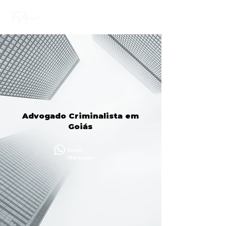
Advogado Criminalista em
Goiás
Enviar
Mensagem