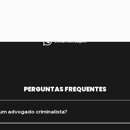
Enviar Mensagem
PERGUNTAS FREQUENTES
um advogado criminalista?
procure assim que houver qualquer suspeita de investiga