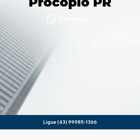
Procópio PR
Enviar Mensagem
Ligue (43) 99985-1366