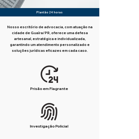
Plantão 24 horas
Nosso escritório de advocacia, com atuação na
cidade de Guaíra/PR, oferece uma defesa
artesanal, estratégica e individualizada,
garantindo um atendimento personalizado e
soluções jurídicas eficazes em cada caso.
Prisão em Flagrante
Investigação Policial