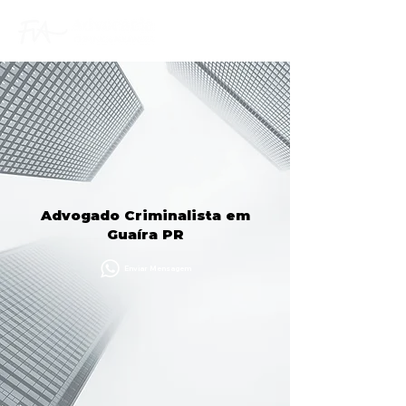
Advogado Criminalista em
Guaíra PR
Enviar Mensagem