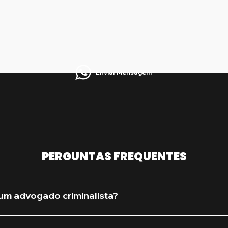
Enviar Mensagem
PERGUNTAS FREQUENTES
um advogado criminalista?
procure assim que houver qualquer suspeita de investiga