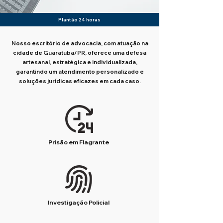
Plantão 24 horas
Nosso escritório de advocacia, com atuação na
cidade de Guaratuba/PR, oferece uma defesa
artesanal, estratégica e individualizada,
garantindo um atendimento personalizado e
soluções jurídicas eficazes em cada caso.
Prisão em Flagrante
Investigação Policial