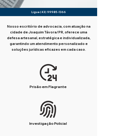
Ligue
(43) 99985-1366
Nosso escritório de advocacia, com atuação na
cidade de Joaquim Távora/PR, oferece uma
defesa artesanal, estratégica e individualizada,
garantindo um atendimento personalizado e
soluções jurídicas eficazes em cada caso.
Prisão em Flagrante
Investigação Policial