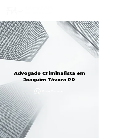
Advogado Criminalista em
Joaquim Távora PR
Enviar Mensagem