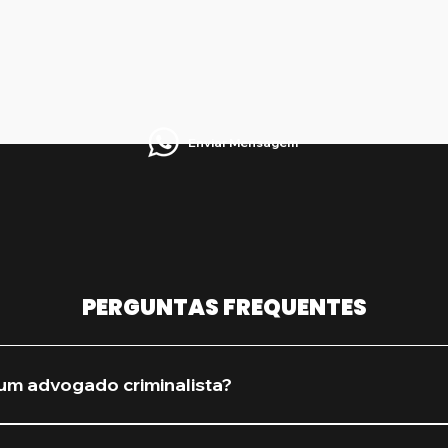
Enviar Mensagem
PERGUNTAS FREQUENTES
um advogado criminalista?
procure assim que houver qualquer suspeita de investiga