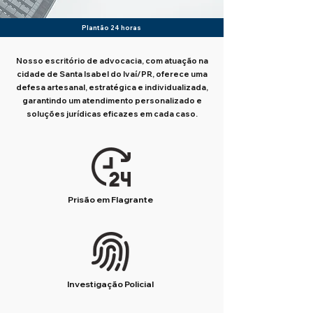
Plantão 24 horas
Nosso escritório de advocacia, com atuação na
cidade de Santa Isabel do Ivaí/PR, oferece uma
defesa artesanal, estratégica e individualizada,
garantindo um atendimento personalizado e
soluções jurídicas eficazes em cada caso.
Prisão em Flagrante
Investigação Policial