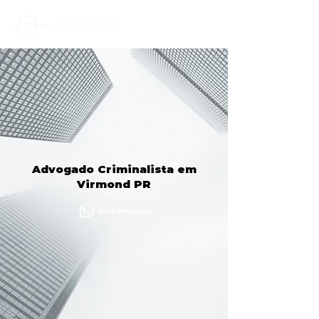
Advogado Criminalista em
Virmond PR
Enviar Mensagem