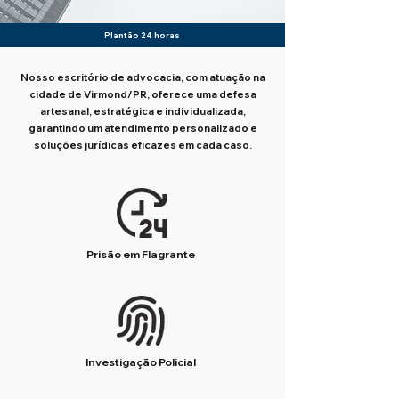
Plantão 24 horas
Nosso escritório de advocacia, com atuação na
cidade de Virmond/PR, oferece uma defesa
artesanal, estratégica e individualizada,
garantindo um atendimento personalizado e
soluções jurídicas eficazes em cada caso.
Prisão em Flagrante
Investigação Policial