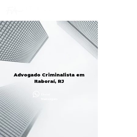
Advogado Criminalista em
Itaboraí, RJ
Enviar
Mensagem