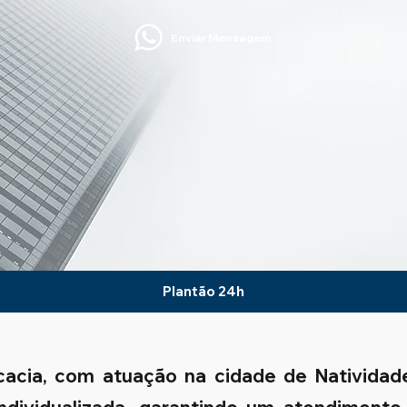
Enviar Mensagem
Plantão 24h
cacia, com atuação na cidade de Nativida