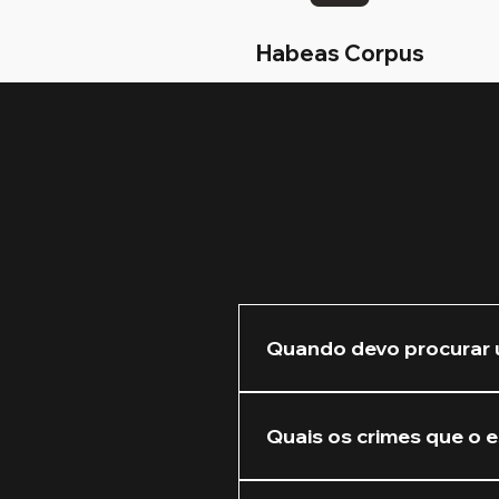
Habeas Corpus
Quando devo procurar 
Recomendamos que você nos 
Quanto mais cedo atuarmos 
Quais os crimes que o e
Atuamos na defesa de crim