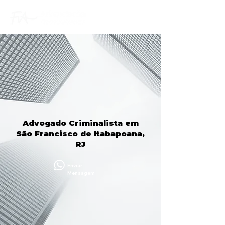
Advogado Criminalista em
São Francisco de Itabapoana,
RJ
Enviar
Mensagem