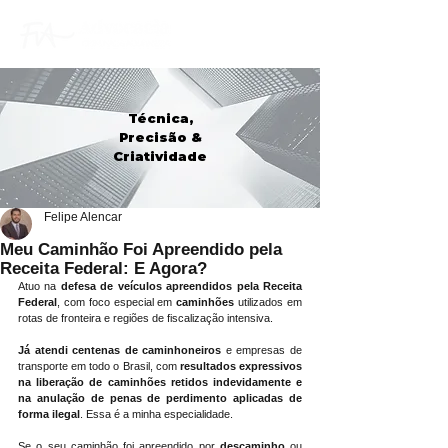
Técnica,
Precisão &
Criatividade
Felipe Alencar
Meu Caminhão Foi Apreendido pela
Receita Federal: E Agora?
Atuo na 
defesa de veículos apreendidos pela Receita 
Federal
, com foco especial em 
caminhões
 utilizados em 
rotas de fronteira e regiões de fiscalização intensiva.
Já atendi centenas de caminhoneiros
 e empresas de 
transporte em todo o Brasil, com 
resultados expressivos 
na
liberação de caminhões retidos indevidamente e 
na anulação de penas de perdimento aplicadas de 
forma ilegal
. Essa é a minha especialidade.
Se o seu caminhão foi apreendido por 
descaminho
 ou 