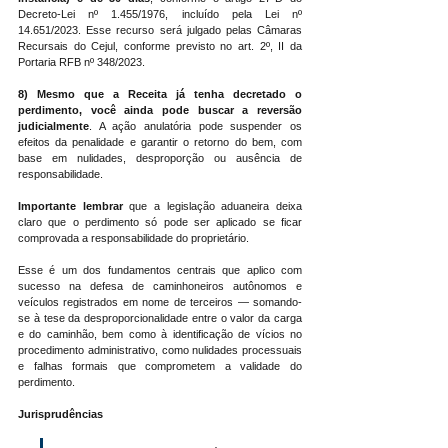
Decreto-Lei nº 1.455/1976, incluído pela Lei nº 
14.651/2023. Esse recurso será julgado pelas Câmaras 
Recursais do Cejul, conforme previsto no art. 2º, II da 
Portaria RFB nº 348/2023.
8)
Mesmo que a Receita já tenha decretado o 
perdimento, você ainda pode buscar a reversão 
judicialmente
. A ação anulatória pode suspender os 
efeitos da penalidade e garantir o retorno do bem, com 
base em nulidades, desproporção ou ausência de 
responsabilidade.
Importante lembrar 
que a legislação aduaneira
deixa 
claro que o perdimento só pode ser aplicado se ficar 
comprovada a responsabilidade do proprietário.
Esse é um dos fundamentos centrais que aplico com 
sucesso na defesa de caminhoneiros autônomos e 
veículos registrados em nome de terceiros — somando-
se à tese da desproporcionalidade entre o valor da carga 
e do caminhão, bem como à identificação de vícios no 
procedimento administrativo, como nulidades processuais 
e falhas formais que comprometem a validade do 
perdimento.
Jurisprudências