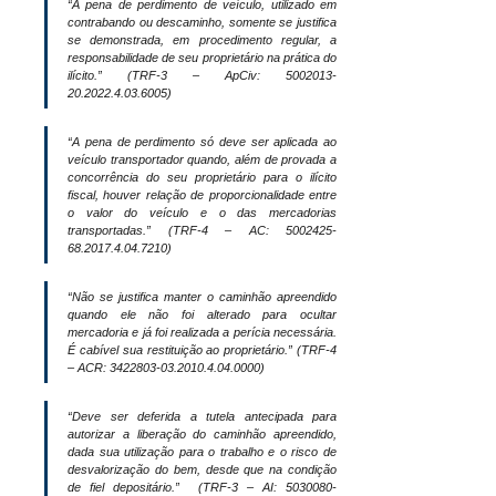
“A pena de perdimento de veículo, utilizado em 
contrabando ou descaminho, somente se justifica 
se demonstrada, em procedimento regular, a 
responsabilidade de seu proprietário na prática do 
ilícito.” (TRF-3 – ApCiv: 5002013-
20.2022.4.03.6005)
“A pena de perdimento só deve ser aplicada ao 
veículo transportador quando, além de provada a 
concorrência do seu proprietário para o ilícito 
fiscal, houver relação de proporcionalidade entre 
o valor do veículo e o das mercadorias 
transportadas.” (TRF-4 – AC: 5002425-
68.2017.4.04.7210)
“Não se justifica manter o caminhão apreendido 
quando ele não foi alterado para ocultar 
mercadoria e já foi realizada a perícia necessária. 
É cabível sua restituição ao proprietário.” (TRF-4 
– ACR: 3422803-03.2010.4.04.0000)
“Deve ser deferida a tutela antecipada para 
autorizar a liberação do caminhão apreendido, 
dada sua utilização para o trabalho e o risco de 
desvalorização do bem, desde que na condição 
de fiel depositário.”  (TRF-3 – AI: 5030080-