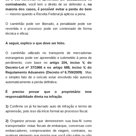
contrabando
, você tem o direito de se defender e, 
na 
maioria dos casos, é possível evitar a perda do bem
— mesmo quando a Receita Federal já aplicou a pena.
O caminhão pode ser liberado, a penalidade pode ser 
revertida e o processo pode ser contestado de forma 
técnica e eficaz.
A seguir, explico o que deve ser feito.
O caminhão utilizado no transporte de mercadorias 
estrangeiras pode ser apreendido e submetido à pena de 
perdimento, com base no 
artigo 104, inciso V, do 
Decreto-Lei nº 37/1966 e no artigo 688, inciso V, do 
Regulamento Aduaneiro (Decreto nº 6.759/2009)
 . Mas 
o simples fato de o veículo estar envolvido não autoriza 
automaticamente a perda definitiva.
É preciso provar que o proprietário teve 
responsabilidade direta na infração
.
1)
 Confirme se já foi lavrado auto de infração e termo de 
apreensão, pois isso dá início formal ao processo fiscal.
2) 
Organize provas que demonstrem sua boa-fé como 
transportador: notas fiscais de embarque, conversas com 
embarcadores, comprovantes de viagem, contratos, ou 
qualquer elemento que mostre que você não sabia ou não 