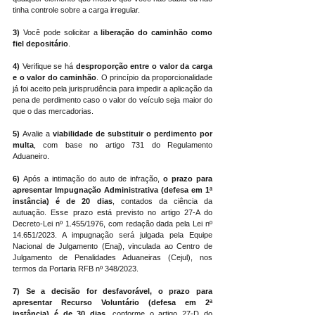
tinha controle sobre a carga irregular.
3)
 Você pode solicitar a 
liberação do caminhão como 
fiel depositário
.
4)
 Verifique se há 
desproporção entre o valor da carga 
e o valor do caminhão
. O princípio da proporcionalidade 
já foi aceito pela jurisprudência para impedir a aplicação da 
pena de perdimento caso o valor do veículo seja maior do 
que o das mercadorias.
5)
 Avalie a 
viabilidade de substituir o perdimento por 
multa
, com base no artigo 731 do Regulamento 
Aduaneiro.
6) 
Após a intimação do auto de infração,
 o prazo para 
apresentar Impugnação Administrativa (defesa em 1ª 
instância) é de 20 dias
, contados da ciência da 
autuação. Esse prazo está previsto no artigo 27-A do 
Decreto-Lei nº 1.455/1976, com redação dada pela Lei nº 
14.651/2023. A impugnação será julgada pela Equipe 
Nacional de Julgamento (Enaj), vinculada ao Centro de 
Julgamento de Penalidades Aduaneiras (Cejul), nos 
termos da Portaria RFB nº 348/2023.
7)
Se a decisão for desfavorável, o prazo para 
apresentar Recurso Voluntário (defesa em 2ª 
instância) é de 30 dias
, conforme o artigo 27-D do 