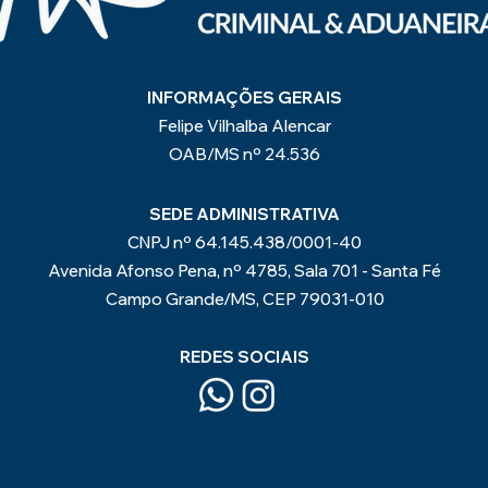
Mercadoria
Apreensão de Mounjaro e
 pela Receita
Tirzepatida Estrangeira:
Aeroporto: Saiba
Perdimento de Veículo
r
INFORMAÇÕES GERAIS
Felipe Vilhalba Alencar
OAB/MS nº 24.536
SEDE ADMINISTRATIVA
CNPJ nº 64.145.438/0001-40
Avenida Afonso Pena, nº 4785, Sala 701 - Santa Fé
Campo Grande/MS, CEP 79031-010
REDES SOCIAIS