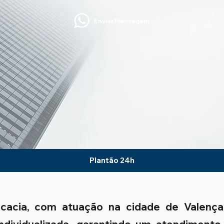
Enviar Mensagem
Plantão 24h
ocacia, com atuação na cidade de Valenç