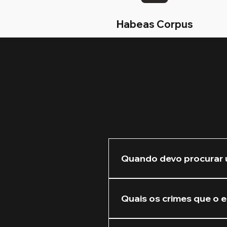
Habeas Corpus
Quando devo procurar 
Recomendamos que você nos 
Quanto mais cedo atuarmos 
Quais os crimes que o e
Atuamos na defesa de crim