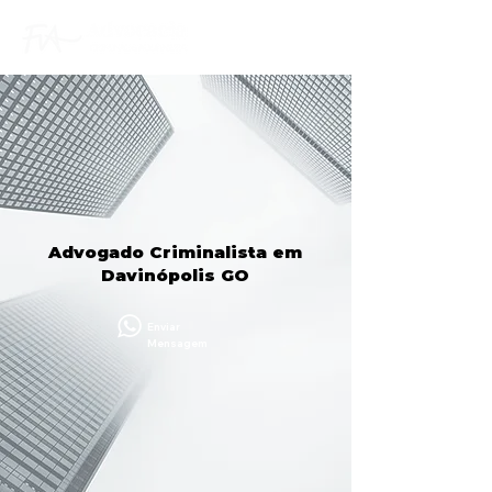
Advogado Criminalista em
Davinópolis GO
Enviar
Mensagem