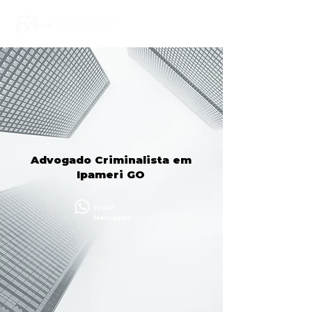
Advogado Criminalista em
Ipameri GO
Enviar
Mensagem