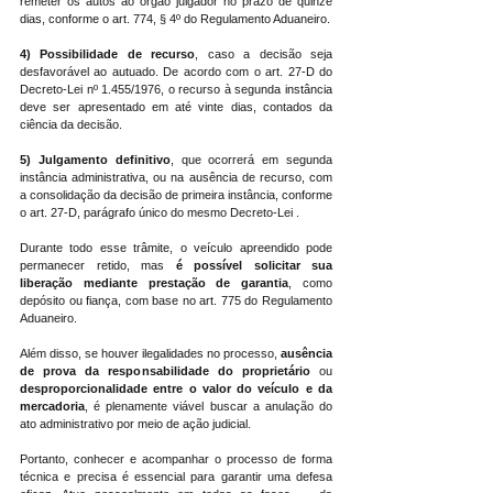
remeter os autos ao órgão julgador no prazo de quinze 
dias, conforme o art. 774, § 4º do Regulamento Aduaneiro.
4) Possibilidade de recurso
, caso a decisão seja 
desfavorável ao autuado. De acordo com o art. 27-D do 
Decreto-Lei nº 1.455/1976, o recurso à segunda instância 
deve ser apresentado em até vinte dias, contados da 
ciência da decisão.
5)
Julgamento definitivo
, que ocorrerá em segunda 
instância administrativa, ou na ausência de recurso, com 
a consolidação da decisão de primeira instância, conforme 
o art. 27-D, parágrafo único do mesmo Decreto-Lei .
Durante todo esse trâmite, o veículo apreendido pode 
permanecer retido, mas 
é possível solicitar sua 
liberação mediante prestação de garantia
, como 
depósito ou fiança, com base no art. 775 do Regulamento 
Aduaneiro.
Além disso, se houver ilegalidades no processo, 
ausência 
de prova da responsabilidade do proprietário
 ou 
desproporcionalidade entre o valor do veículo e da 
mercadoria
, é plenamente viável buscar a anulação do 
ato administrativo por meio de ação judicial.
Portanto, conhecer e acompanhar o processo de forma 
técnica e precisa é essencial para garantir uma defesa 