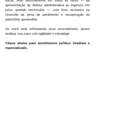
eficaz. Atuo pessoalmente em todas as fases — da 
apresentação da defesa administrativa ao ingresso em 
juízo, quando necessário — com foco exclusivo na 
reversão da pena de perdimento e recuperação do 
patrimônio apreendido.
Se você está enfrentando esse procedimento, posso 
analisar seu caso com agilidade e estratégia.
Clique abaixo para atendimento jurídico imediato e 
especializado.
Fale conosco!
Veja outros artigos como esse 
AQUI
Visite a página inicial 
AQUI