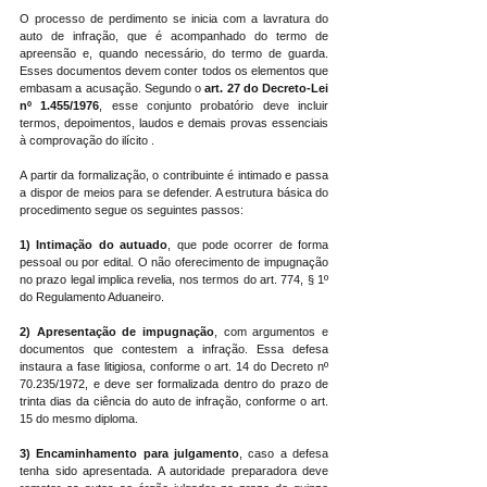
O processo de perdimento se inicia com a lavratura do 
auto de infração, que é acompanhado do termo de 
apreensão e, quando necessário, do termo de guarda. 
Esses documentos devem conter todos os elementos que 
embasam a acusação. Segundo o 
art. 27 do Decreto-Lei 
nº 1.455/1976
, esse conjunto probatório deve incluir 
termos, depoimentos, laudos e demais provas essenciais 
à comprovação do ilícito .
A partir da formalização, o contribuinte é intimado e passa 
a dispor de meios para se defender. A estrutura básica do 
procedimento segue os seguintes passos:
1) Intimação do autuado
, que pode ocorrer de forma 
pessoal ou por edital. O não oferecimento de impugnação 
no prazo legal implica revelia, nos termos do art. 774, § 1º 
do Regulamento Aduaneiro.
2)
Apresentação de impugnação
, com argumentos e 
documentos que contestem a infração. Essa defesa 
instaura a fase litigiosa, conforme o art. 14 do Decreto nº 
70.235/1972, e deve ser formalizada dentro do prazo de 
trinta dias da ciência do auto de infração, conforme o art. 
15 do mesmo diploma.
3) Encaminhamento para julgamento
, caso a defesa 
tenha sido apresentada. A autoridade preparadora deve 