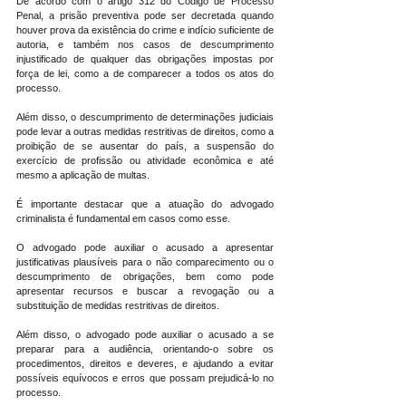
De acordo com o artigo 312 do Código de Processo 
Penal, a prisão preventiva pode ser decretada quando 
houver prova da existência do crime e indício suficiente de 
autoria, e também nos casos de descumprimento 
injustificado de qualquer das obrigações impostas por 
força de lei, como a de comparecer a todos os atos do 
processo.
Além disso, o descumprimento de determinações judiciais 
pode levar a outras medidas restritivas de direitos, como a 
proibição de se ausentar do país, a suspensão do 
exercício de profissão ou atividade econômica e até 
mesmo a aplicação de multas.
É importante destacar que a atuação do advogado 
criminalista é fundamental em casos como esse.
O advogado pode auxiliar o acusado a apresentar 
justificativas plausíveis para o não comparecimento ou o 
descumprimento de obrigações, bem como pode 
apresentar recursos e buscar a revogação ou a 
substituição de medidas restritivas de direitos.
Além disso, o advogado pode auxiliar o acusado a se 
preparar para a audiência, orientando-o sobre os 
procedimentos, direitos e deveres, e ajudando a evitar 
possíveis equívocos e erros que possam prejudicá-lo no 
processo.