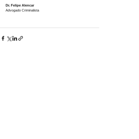
Dr. Felipe Alencar
Advogado Criminalista
INFORMAÇÕES GERAIS
Felipe Vilhalba Alencar
OAB/MS nº 24.536
SEDE ADMINISTRATIVA
CNPJ nº
64.145.438
/0001-40
Avenida Afonso Pena, nº 4785, Sala 701 - Santa Fé
Campo Grande/MS, CEP
79031-010
REDES SOCIAIS