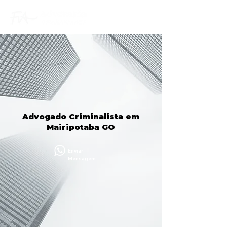
Advogado Criminalista em
Mairipotaba GO
Enviar
Mensagem