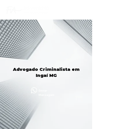
Advogado Criminalista em
Ingaí MG
Enviar
Mensagem