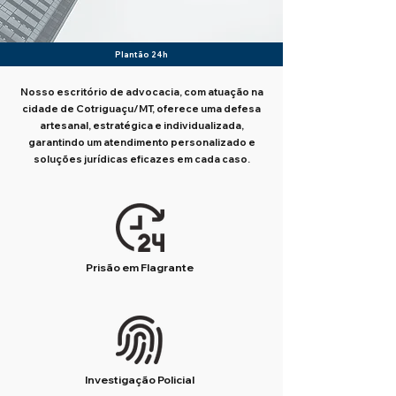
Plantão 24h
Nosso escritório de advocacia, com atuação na
cidade de Cotriguaçu/MT, oferece uma defesa
artesanal, estratégica e individualizada,
garantindo um atendimento personalizado e
soluções jurídicas eficazes em cada caso.
Prisão em Flagrante
Investigação Policial