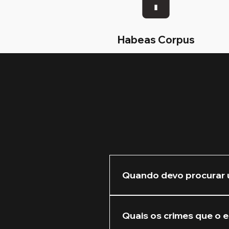
Habeas Corpus
Quando devo procurar 
Recomendamos que você nos 
Quanto mais cedo atuarmos 
Quais os crimes que o e