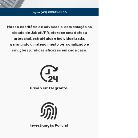
Ligue
(43) 99985-1366
Nosso escritório de advocacia, com atuação na
cidade de Jaboti/PR, oferece uma defesa
artesanal, estratégica e individualizada,
garantindo um atendimento personalizado e
soluções jurídicas eficazes em cada caso.
Prisão em Flagrante
Investigação Policial