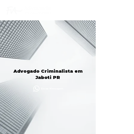
Advogado Criminalista em
Jaboti PR
Enviar Mensagem