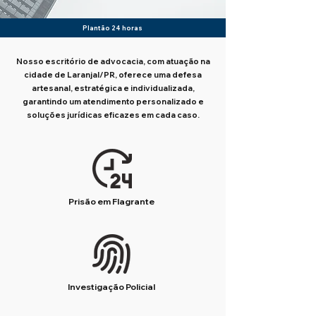
Plantão 24 horas
Nosso escritório de advocacia, com atuação na
cidade de Laranjal/PR, oferece uma defesa
artesanal, estratégica e individualizada,
garantindo um atendimento personalizado e
soluções jurídicas eficazes em cada caso.
Prisão em Flagrante
Investigação Policial