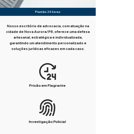
Plantão 24 horas
Nosso escritório de advocacia, com atuação na
cidade de Nova Aurora/PR, oferece uma defesa
artesanal, estratégica e individualizada,
garantindo um atendimento personalizado e
soluções jurídicas eficazes em cada caso.
Prisão em Flagrante
Investigação Policial