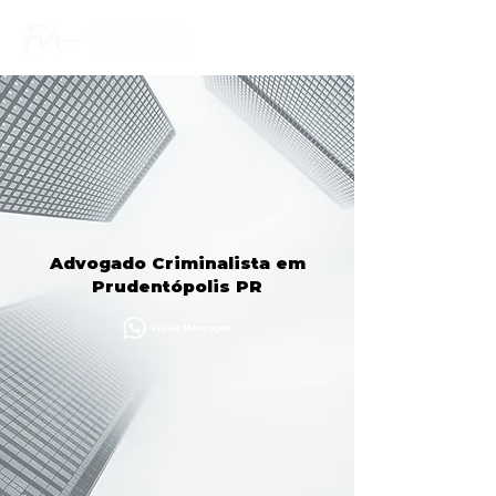
Advogado Criminalista em
Prudentópolis PR
Enviar Mensagem