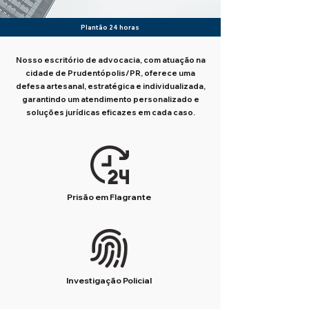
Plantão 24 horas
Nosso escritório de advocacia, com atuação na
cidade de Prudentópolis/PR, oferece uma
defesa artesanal, estratégica e individualizada,
garantindo um atendimento personalizado e
soluções jurídicas eficazes em cada caso.
Prisão em Flagrante
Investigação Policial