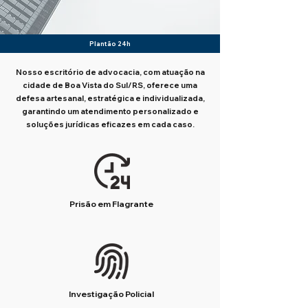
Plantão 24h
Nosso escritório de advocacia, com atuação na
cidade de Boa Vista do Sul/RS, oferece uma
defesa artesanal, estratégica e individualizada,
garantindo um atendimento personalizado e
soluções jurídicas eficazes em cada caso.
Prisão em Flagrante
Investigação Policial