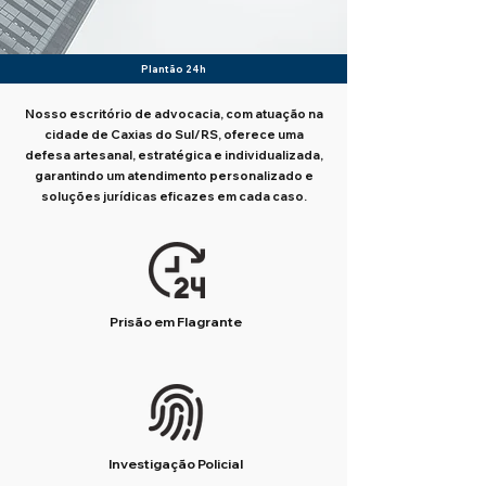
Plantão 24h
Nosso escritório de advocacia, com atuação na
cidade de Caxias do Sul/RS, oferece uma
defesa artesanal, estratégica e individualizada,
garantindo um atendimento personalizado e
soluções jurídicas eficazes em cada caso.
Prisão em Flagrante
Investigação Policial