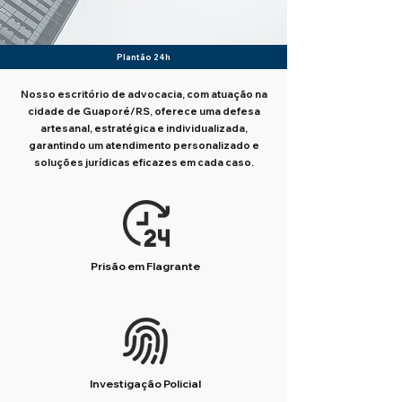
Plantão 24h
Nosso escritório de advocacia, com atuação na
cidade de Guaporé/RS, oferece uma defesa
artesanal, estratégica e individualizada,
garantindo um atendimento personalizado e
soluções jurídicas eficazes em cada caso.
Prisão em Flagrante
Investigação Policial