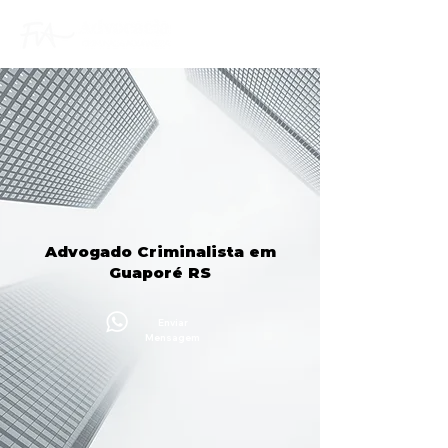
Advogado Criminalista em
Guaporé RS
Enviar
Mensagem