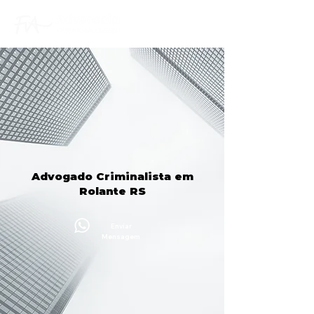
Advogado Criminalista em
Rolante RS
Enviar
Mensagem