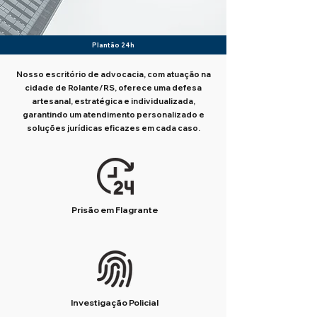
Plantão 24h
Nosso escritório de advocacia, com atuação na
cidade de Rolante/RS, oferece uma defesa
artesanal, estratégica e individualizada,
garantindo um atendimento personalizado e
soluções jurídicas eficazes em cada caso.
Prisão em Flagrante
Investigação Policial