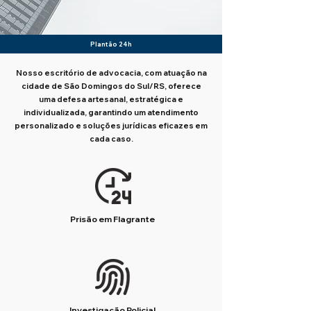
Plantão 24h
Nosso escritório de advocacia, com atuação na
cidade de São Domingos do Sul/RS, oferece
uma defesa artesanal, estratégica e
individualizada, garantindo um atendimento
personalizado e soluções jurídicas eficazes em
cada caso.
Prisão em Flagrante
Investigação Policial