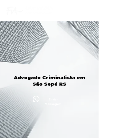
Advogado Criminalista em
São Sepé RS
Enviar
Mensagem