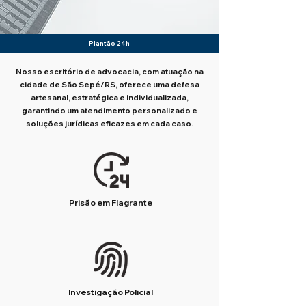
Plantão 24h
Nosso escritório de advocacia, com atuação na
cidade de São Sepé/RS, oferece uma defesa
artesanal, estratégica e individualizada,
garantindo um atendimento personalizado e
soluções jurídicas eficazes em cada caso.
Prisão em Flagrante
Investigação Policial