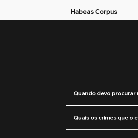
Habeas Corpus
Quando devo procurar 
Recomendamos que você nos 
Quanto mais cedo atuarmos 
Quais os crimes que o e
Atuamos na defesa de crim