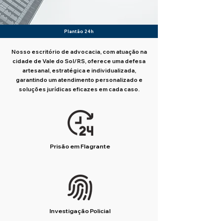
Plantão 24h
Nosso escritório de advocacia, com atuação na
cidade de Vale do Sol/RS, oferece uma defesa
artesanal, estratégica e individualizada,
garantindo um atendimento personalizado e
soluções jurídicas eficazes em cada caso.
Prisão em Flagrante
Investigação Policial