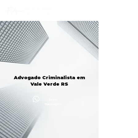
Advogado Criminalista em
Vale Verde RS
Enviar
Mensagem