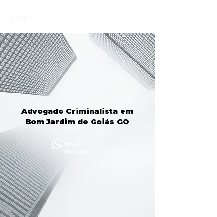
Advogado Criminalista em
Bom Jardim de Goiás GO
Enviar
Mensagem