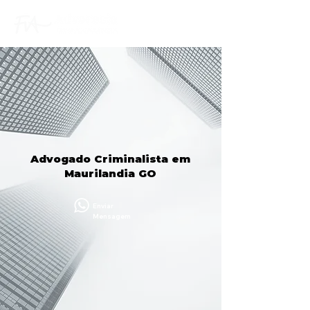
Advogado Criminalista em
Maurilandia GO
Enviar
Mensagem