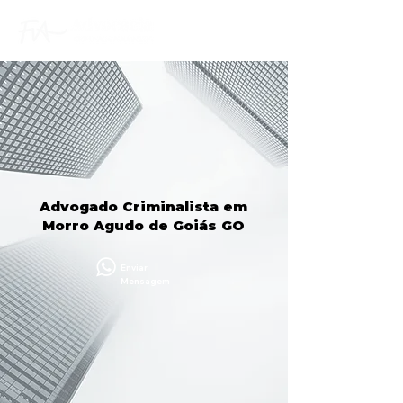
Advogado Criminalista em
Morro Agudo de Goiás GO
Enviar
Mensagem