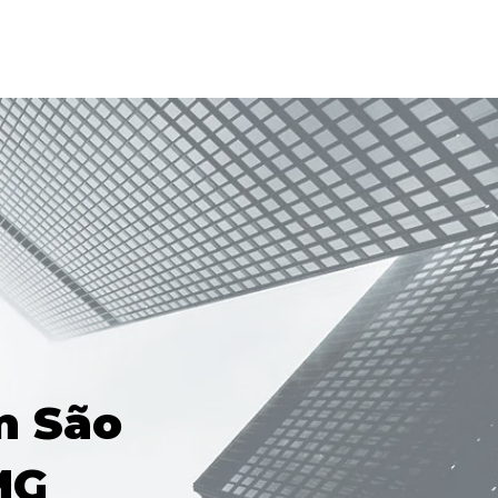
m São
MG