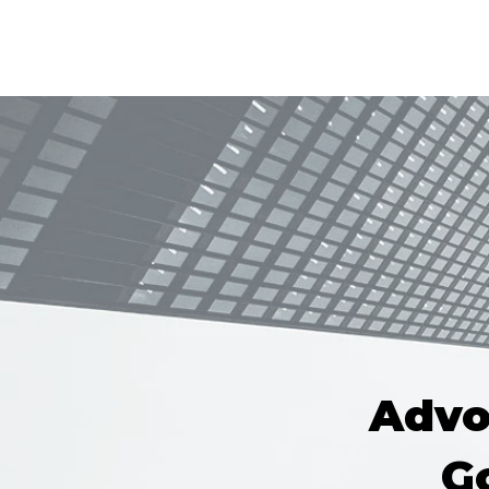
Advo
G