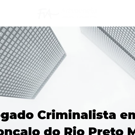
gado Criminalista e
onçalo do Rio Preto 