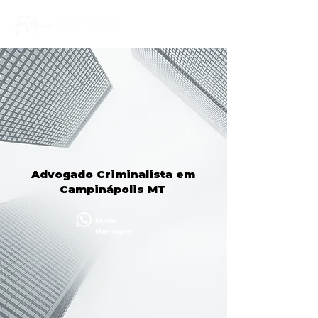
Advogado Criminalista em
Campinápolis MT
Enviar
Mensagem