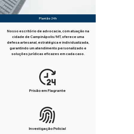
Plantão 24h
Nosso escritório de advocacia, com atuação na
cidade de Campinápolis/MT, oferece uma
defesa artesanal, estratégica e individualizada,
garantindo um atendimento personalizado e
soluções jurídicas eficazes em cada caso.
Prisão em Flagrante
Investigação Policial