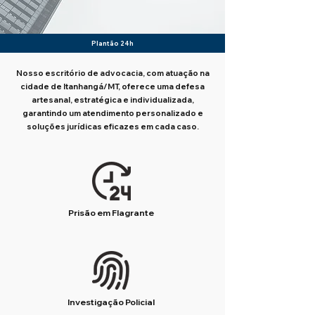
Plantão 24h
Nosso escritório de advocacia, com atuação na
cidade de Itanhangá/MT, oferece uma defesa
artesanal, estratégica e individualizada,
garantindo um atendimento personalizado e
soluções jurídicas eficazes em cada caso.
Prisão em Flagrante
Investigação Policial