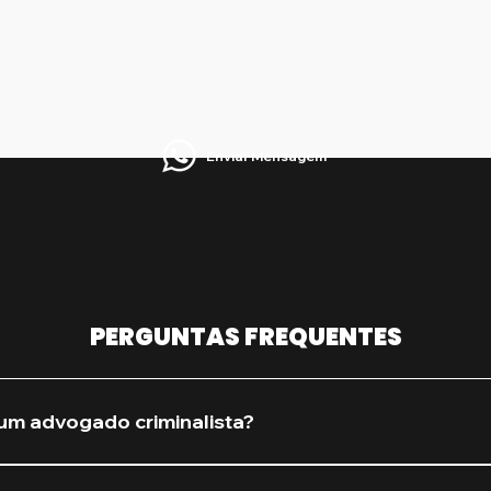
Enviar Mensagem
PERGUNTAS FREQUENTES
um advogado criminalista?
procure assim que houver qualquer suspeita de investiga