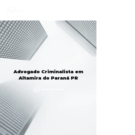
Advogado Criminalista em
Altamira do Paraná PR
Enviar Mensagem