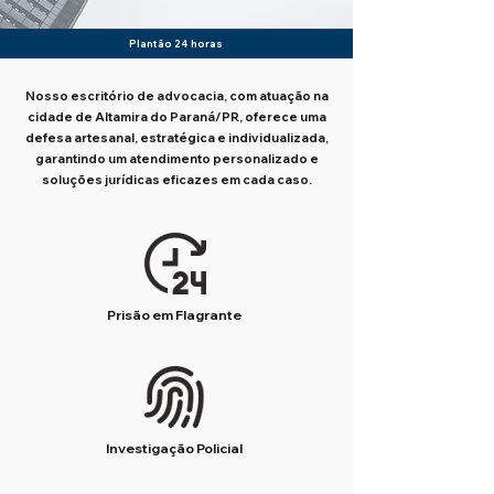
Plantão 24 horas
Nosso escritório de advocacia, com atuação na
cidade de Altamira do Paraná/PR, oferece uma
defesa artesanal, estratégica e individualizada,
garantindo um atendimento personalizado e
soluções jurídicas eficazes em cada caso.
Prisão em Flagrante
Investigação Policial