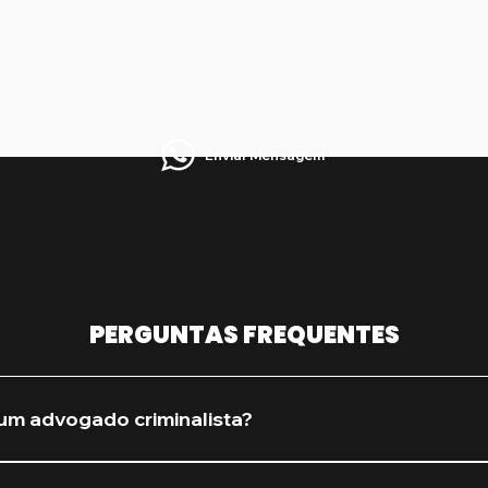
Enviar Mensagem
PERGUNTAS FREQUENTES
um advogado criminalista?
procure assim que houver qualquer suspeita de investiga