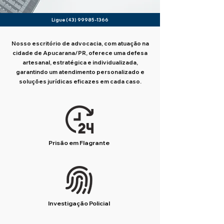
Ligue
(43) 99985-1366
Nosso escritório de advocacia, com atuação na
cidade de Apucarana/PR, oferece uma defesa
artesanal, estratégica e individualizada,
garantindo um atendimento personalizado e
soluções jurídicas eficazes em cada caso.
Prisão em Flagrante
Investigação Policial