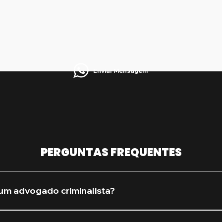
Enviar Mensagem
PERGUNTAS FREQUENTES
um advogado criminalista?
procure assim que houver qualquer suspeita de investiga