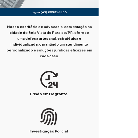
Ligue
(43) 99985-1366
Nosso escritório de advocacia, com atuação na
cidade de Bela Vista do Paraíso/PR, oferece
uma defesa artesanal, estratégica e
individualizada, garantindo um atendimento
personalizado e soluções jurídicas eficazes em
cada caso.
Prisão em Flagrante
Investigação Policial