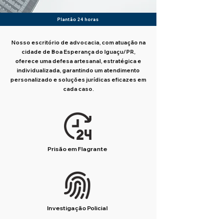
Plantão 24 horas
Nosso escritório de advocacia, com atuação na
cidade de Boa Esperança do Iguaçu/PR,
oferece uma defesa artesanal, estratégica e
individualizada, garantindo um atendimento
personalizado e soluções jurídicas eficazes em
cada caso.
Prisão em Flagrante
Investigação Policial