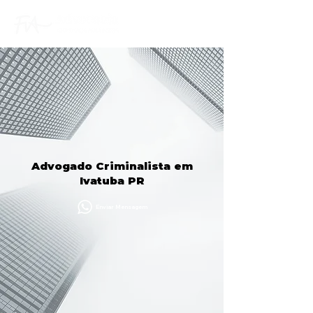
Advogado Criminalista em
Ivatuba PR
Enviar Mensagem