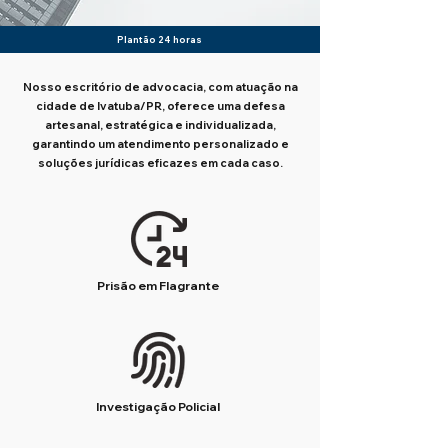
Plantão 24 horas
Nosso escritório de advocacia, com atuação na
cidade de Ivatuba/PR, oferece uma defesa
artesanal, estratégica e individualizada,
garantindo um atendimento personalizado e
soluções jurídicas eficazes em cada caso.
Prisão em Flagrante
Investigação Policial